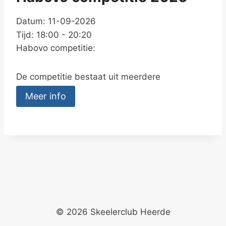
Datum: 11-09-2026
Tijd: 18:00 - 20:20
Habovo competitie:
De competitie bestaat uit meerdere
wedstrijden, gereden op de vrijdagavond.
Meer info
Wie kan meedoen?
· Inschrijving kan bij de club zelf tussen 18.00
en 18.30 of vooraf online via de website
skeelerclubheerde.nl
en door de QR code op
de flyer te scannen.
Starttijden: Meld je meestal tussen 18:00 en
© 2026 Skeelerclub Heerde
18:30 uur, de inschrijving sluit om 18:30 en de